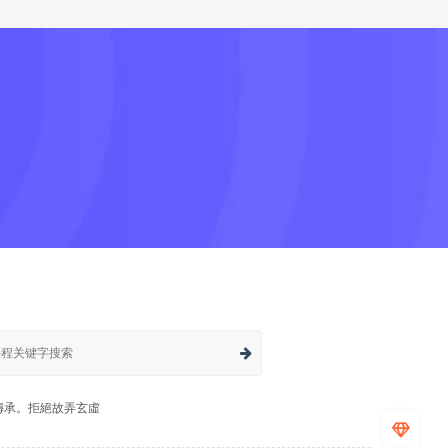
傳承。拒絕故弄玄虛