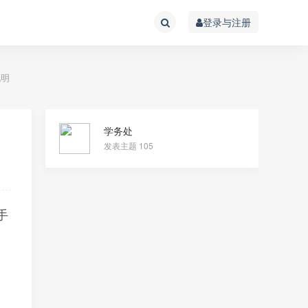
登录与注册
说明
学务处
发表主题 105
手