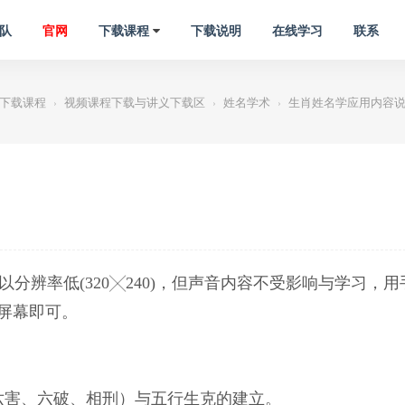
队
官网
下载课程
下载说明
在线学习
联系
下载课程
视频课程下载与讲义下载区
姓名学术
生肖姓名学应用内容
›
›
›
以分辨率低(320╳240)，但声音内容不受影响与学习，用
屏幕即可。
六害、六破、相刑）与五行生克的建立。