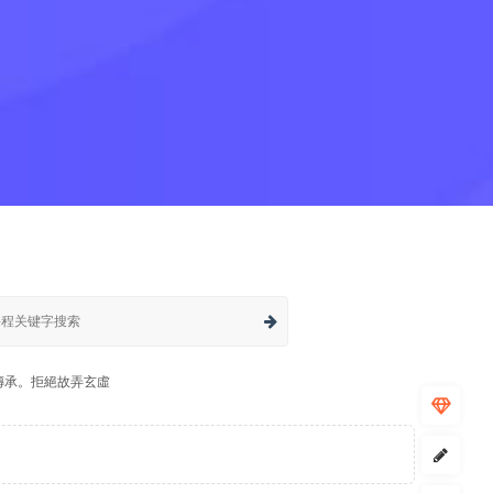
傳承。拒絕故弄玄虛