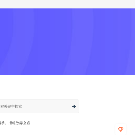
傳承。拒絕故弄玄虛