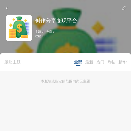
创作分享变现平台
主题 0 今日 0
收藏 0
版块主题
全部
最新
热门
热帖
精华
本版块或指定的范围内尚无主题