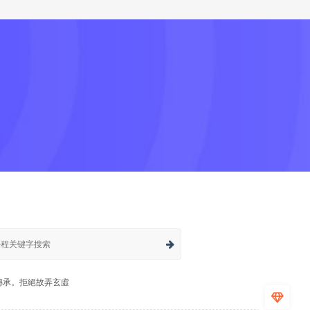
傳承。拒絕故弄玄虛