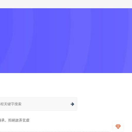
傳承。拒絕故弄玄虛