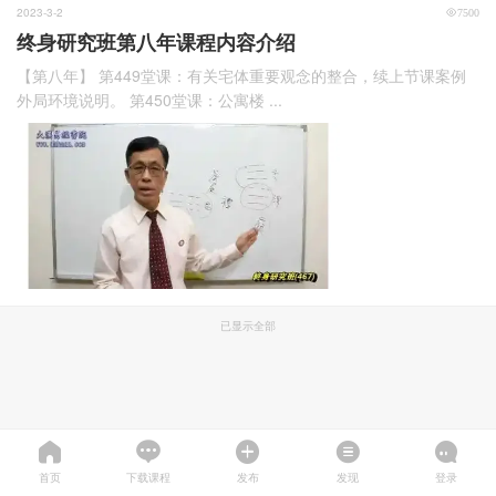
2023-3-2
7500
终身研究班第八年课程内容介绍
【第八年】 第449堂课：有关宅体重要观念的整合，续上节课案例
外局环境说明。 第450堂课：公寓楼 ...
已显示全部
首页
下载课程
发布
发现
登录