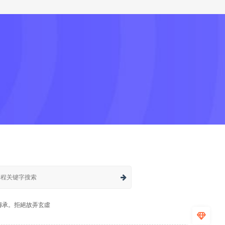
傳承。拒絕故弄玄虛