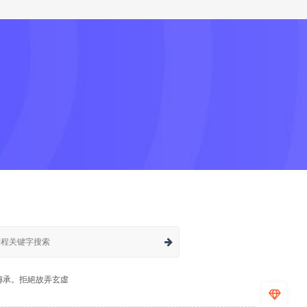
傳承。拒絕故弄玄虛