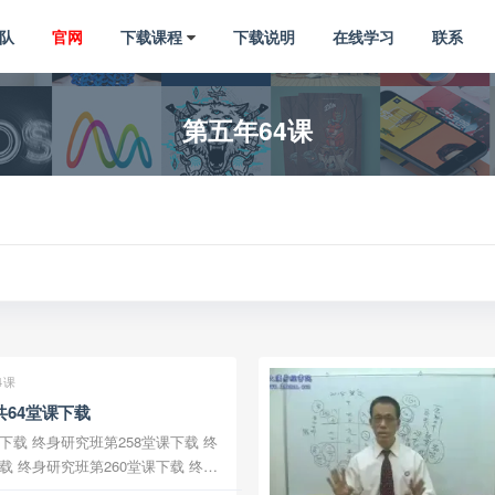
队
官网
下载课程
下载说明
在线学习
联系
第五年64课
4课
64堂课下载
堂课下载 终
载 终身
研