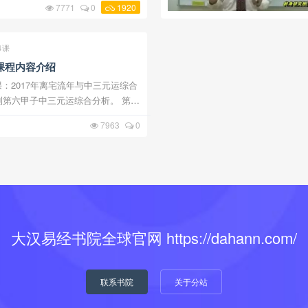
7771
0
1920
究班第263堂课下载 终身研究班第264堂课下载 ...
4课
课程内容介绍
课：2017年离宅流年与中三元运综合
到第六甲子中三元运综合分析。 第
第一到第六甲子中三元运综合分析。
7963
0
7年坤宅流年与中三元运综合分析。未山
大汉易经书院全球官网 https://dahann.com/
联系书院
关于分站