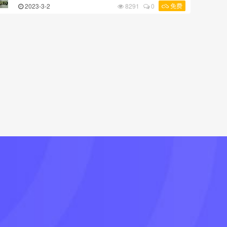
免费
2023-3-2
8291
0
当您尚未加入终身班时，用来了解课程内容的。 如您已
...