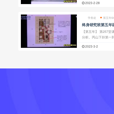
2023-2-28
学务处
第五年6
终身研究班第五年
【第五年】 第257堂
分析。丙山下卦第一
258堂课：丙山兼巳
2023-3-2
第259堂课：201
下 ...