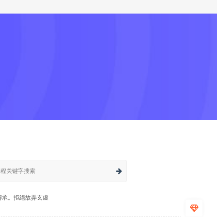
傳承。拒絕故弄玄虛