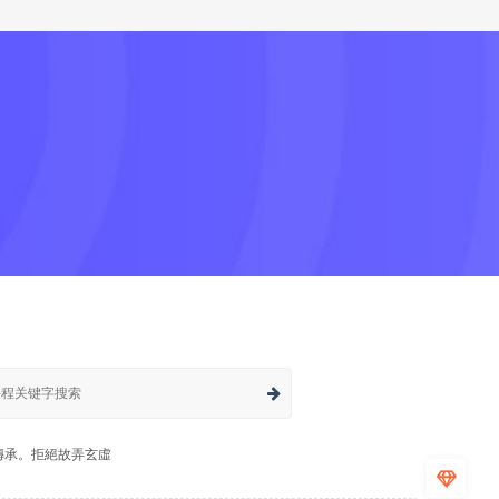
傳承。拒絕故弄玄虛