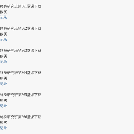
终身研究班第361堂课下载
购买
记录
终身研究班第362堂课下载
购买
记录
终身研究班第363堂课下载
购买
记录
终身研究班第364堂课下载
购买
记录
终身研究班第365堂课下载
购买
记录
终身研究班第366堂课下载
购买
记录