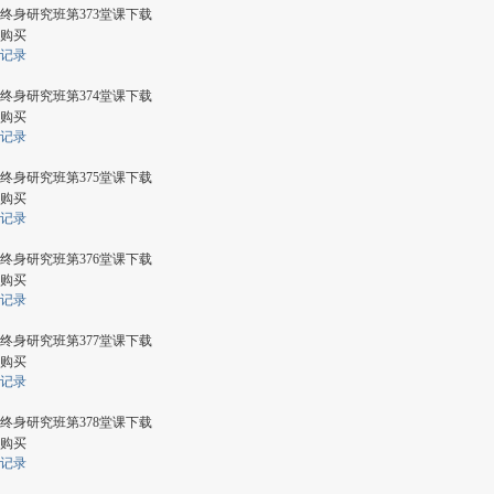
终身研究班第373堂课下载
购买
记录
终身研究班第374堂课下载
购买
记录
终身研究班第375堂课下载
购买
记录
终身研究班第376堂课下载
购买
记录
终身研究班第377堂课下载
购买
记录
终身研究班第378堂课下载
购买
记录