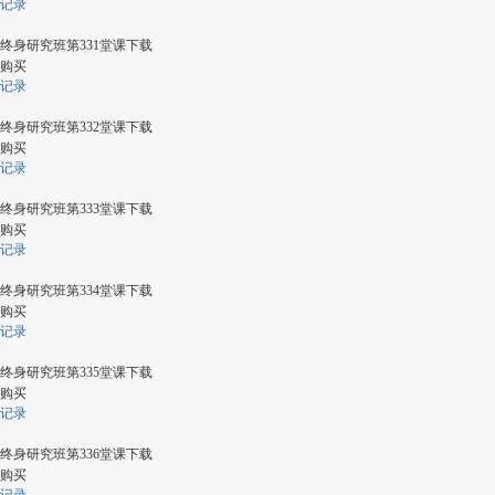
记录
终身研究班第331堂课下载
购买
记录
终身研究班第332堂课下载
购买
记录
终身研究班第333堂课下载
购买
记录
终身研究班第334堂课下载
购买
记录
终身研究班第335堂课下载
购买
记录
终身研究班第336堂课下载
购买
记录