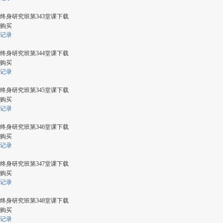
终身研究班第343堂课下载
购买
记录
终身研究班第344堂课下载
购买
记录
终身研究班第345堂课下载
购买
记录
终身研究班第346堂课下载
购买
记录
终身研究班第347堂课下载
购买
记录
终身研究班第348堂课下载
购买
记录