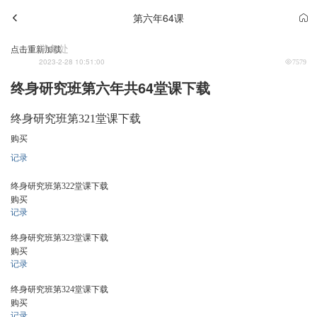
第六年64课
学务处
点击重新加载
2023-2-28 10:51:00
7579
终身研究班第六年共64堂课下载
终身研究班第321堂课下载
购买
记录
终身研究班第322堂课下载
购买
记录
终身研究班第323堂课下载
购买
记录
终身研究班第324堂课下载
购买
记录