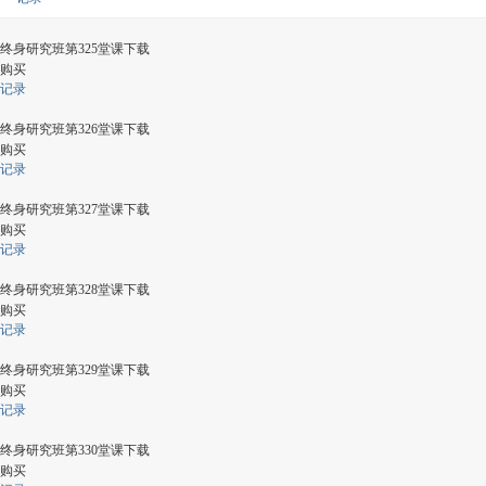
终身研究班第325堂课下载
购买
记录
终身研究班第326堂课下载
购买
记录
终身研究班第327堂课下载
购买
记录
终身研究班第328堂课下载
购买
记录
终身研究班第329堂课下载
购买
记录
终身研究班第330堂课下载
购买