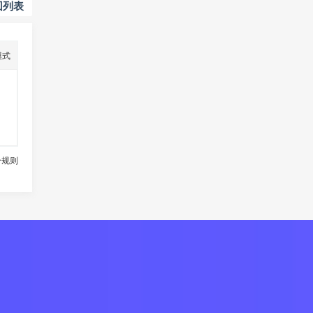
回列表
模式
分规则