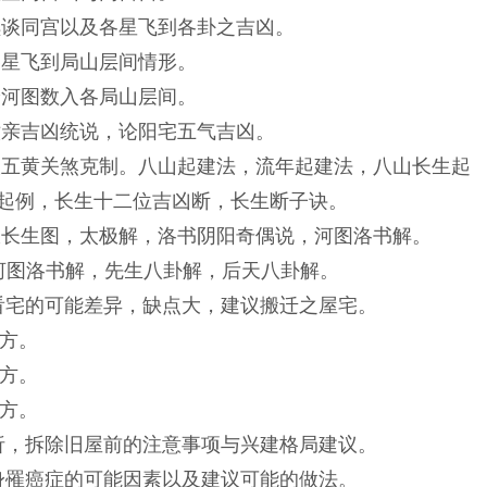
>续谈同宫以及各星飞到各卦之吉凶。
>各星飞到局山层间情形。
>论河图数入各局山层间。
>六亲吉凶统说，论阳宅五气吉凶。
)>谈五黄关煞克制。八山起建法，流年起建法，八山长生起
起例，长生十二位吉凶断，长生断子诀。
>太极长生图，太极解，洛书阴阳奇偶说，河图洛书解。
> 河图洛书解，先生八卦解，后天八卦解。
地看宅的可能差异，缺点大，建议搬迁之屋宅。
之方。
之方。
之方。
分析，拆除旧屋前的注意事项与兴建格局建议。
主身罹癌症的可能因素以及建议可能的做法。