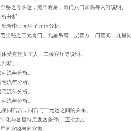
>阳宅全秘之专临运，流年禽星，奇门八门加临等内容说明。
分析分析。
厅配合中三元甲子元运分析。
)>阳宅全秘之三元奇门、九星吊替、层替方、门替间、九星
宅体受克伤女主人，二楼客厅等说明。
合判断。
年坎宅流年分析。
年震宅流年分析。
年离宅流年分析。
年兑宅流年分析。
> 九星同宫吉，同宫与三元运之间的关系。
>谈制化与各星特质发凶条件(二五七九)。
>九星同宫凶与同宫吉。