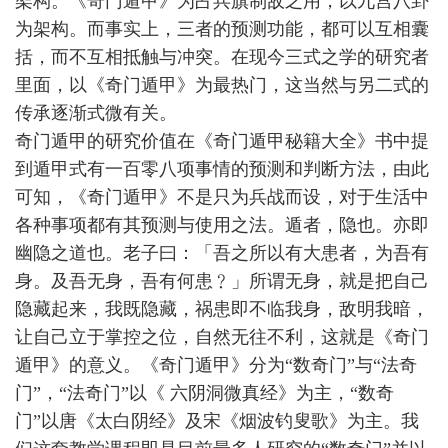
架构。《奇门遁甲》为占兵旗制敌之用，以九宫八卦
为架构。而事实上，三者的预测功能，都可以互相囊
括，而不互相抵触与冲突。在现今三式之学的研究者
里面，以《奇门遁甲》为最热门，这当然与另二式的
传承逐渐式微有关。
奇门遁甲的研究价值在《奇门遁甲秘籍大全》书中提
到遁甲式有一百零八项事情的预测和判断方法，由此
可知，《奇门遁甲》不是只为兵战而设，对于生活中
各种事项都有其预测与使用之法。遁者，隐也。亦即
幽隐之道也。老子曰：「吾之所以有大患者，为吾有
身。及吾无身，吾有何患﹖」所谓无身，就是把自己
隐藏起来，我既隐藏，祸患即不临我身，敌明我暗，
让自己立于掌控之位，自然无往不利，这就是《奇门
遁甲》的意义。《奇门遁甲》分为“数奇门”与“法奇
门”，“法奇门”以《 六阴洞微真经》为主，“数奇
门”以唐《太白阴经》及宋《烟波钓叟歌》为主。我