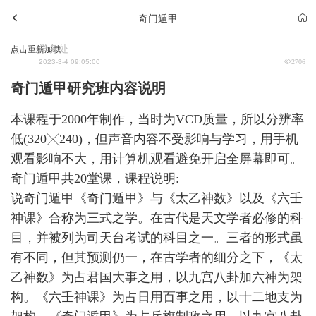
奇门遁甲
学务处
点击重新加载
2023-3-4 09:05:00
2706
奇门遁甲研究班内容说明
本课程于2000年制作，当时为VCD质量，所以分辨率
低(320╳240)，但声音内容不受影响与学习，用手机
观看影响不大，用计算机观看避免开启全屏幕即可。
奇门遁甲共20堂课，课程说明:
说奇门遁甲《奇门遁甲》与《太乙神数》以及《六壬
神课》合称为三式之学。在古代是天文学者必修的科
目，并被列为司天台考试的科目之一。三者的形式虽
有不同，但其预测仍一，在古学者的细分之下，《太
乙神数》为占君国大事之用，以九宫八卦加六神为架
构。《六壬神课》为占日用百事之用，以十二地支为