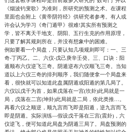
们这套教学课程即是目前最多人研究的“数奇门”并以
《烟波钓叟歌》为准则，所研究的预测之术。在课程
里面也会附上《黄帝阴符经》供研究者参考。有人或
许会认为学习《奇门遁甲》很难!其实所有预测之
学，皆不离天干地支、阴阳、五行生克的作用原理，
只要了解其规则所在，并没有想象中的困难。
例如要看一个局盘，只要认知几项规则即可：一、三
奇-丁丙乙。二、六仪-戊己庚辛壬癸。三、口诀：阳
遁顺布六仪逆飞三奇。阴遁逆布六仪顺飞三奇。当知
道以上六仪三奇的排列顺序，我们随便拿一个局盘来
看，很快就可以知道此盘属阴遁或阳遁的第几局了。
六仪以戊干为首，如果戊落在一宫(坎卦)此局就是一
局，戊落在二宫(坤卦)此局就是二局，依此类推…。
再看六仪之顺逆，顺九宫而飞即是阳遁，逆九宫而飞
即是阴遁。实际演练—假设戊干落在三宫(震卦)，六
仪逆飞，便可知道此局盘为阴遁三局了。局盘预测的